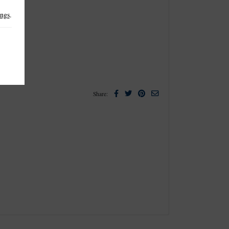
ings
.
Facebook
Twitter
Pinterest
Email
Share: